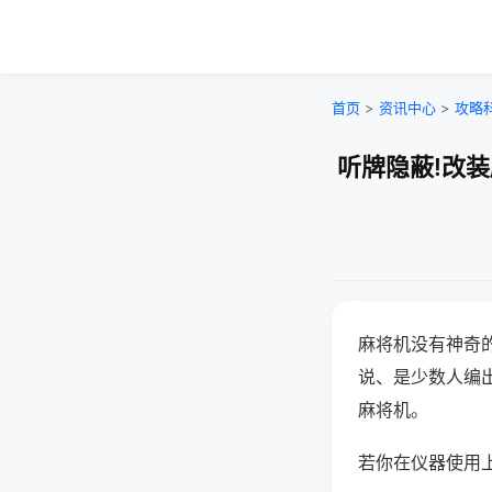
首页
>
资讯中心
>
攻略
听牌隐蔽!改
麻将机没有神奇的
说、是少数人编
麻将机。
若你在仪器使用上