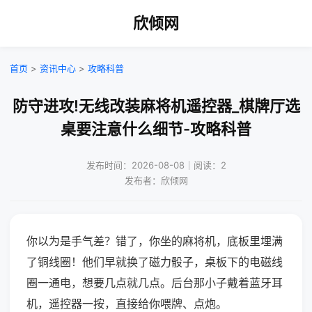
欣倾网
首页
>
资讯中心
>
攻略科普
防守进攻!无线改装麻将机遥控器_棋牌厅选
桌要注意什么细节-攻略科普
发布时间：2026-08-08｜阅读：2
发布者：欣倾网
你以为是手气差？错了，你坐的麻将机，底板里埋满
了铜线圈！他们早就换了磁力骰子，桌板下的电磁线
圈一通电，想要几点就几点。后台那小子戴着蓝牙耳
机，遥控器一按，直接给你喂牌、点炮。