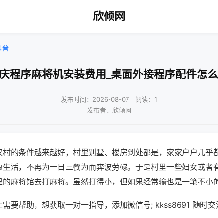
欣倾网
科普
重庆程序麻将机安装费用_桌面外接程序配件怎么
发布时间：2026-08-07｜阅读：1
发布者：欣倾网
农村的条件越来越好，村里别墅、楼房到处都是，家家户户几乎
康生活，不再为一日三餐为而奔波劳碌。于是村里一些妇女或者
里的麻将馆去打麻将。虽然打得小，但如果经常输也是一笔不小
需要帮助，想获取一对一指导，添加微信号; kkss8691 随时交