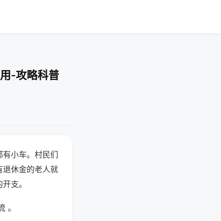
用-攻略科普
都有小车。村民们
有退休金的老人就
的开支。
流 。