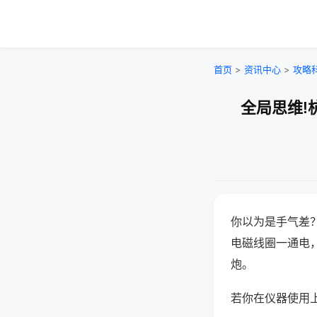
首页
>
资讯中心
>
攻略
全局思维!
你以为是手气差
电磁线圈一通电
炮。
若你在仪器使用上