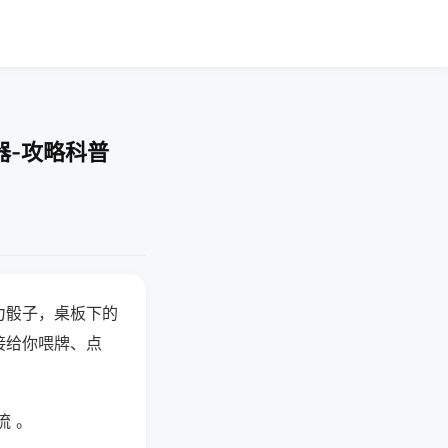
器-攻略科普
力骰子，桌板下的
接给你喂牌、点
流 。