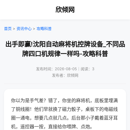
欣倾网
首页
>
资讯中心
>
攻略科普
出手即赢!沈阳自动麻将机控牌设备_不同品
牌四口机规律一样吗-攻略科普
发布时间：2026-08-05｜阅读：3
发布者：欣倾网
你以为是手气差？错了，你坐的麻将机，底板里埋满
了铜线圈！他们早就换了磁力骰子，桌板下的电磁线
圈一通电，想要几点就几点。后台那小子戴着蓝牙耳
机，遥控器一按，直接给你喂牌、点炮。