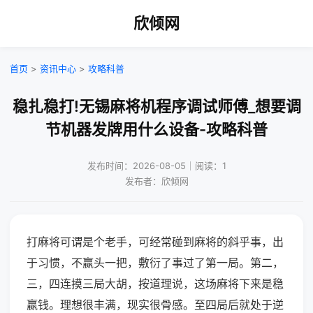
欣倾网
首页
>
资讯中心
>
攻略科普
稳扎稳打!无锡麻将机程序调试师傅_想要调
节机器发牌用什么设备-攻略科普
发布时间：2026-08-05｜阅读：1
发布者：欣倾网
打麻将可谓是个老手，可经常碰到麻将的斜乎事，出
于习惯，不赢头一把，敷衍了事过了第一局。第二，
三，四连摸三局大胡，按道理说，这场麻将下来是稳
赢钱。理想很丰满，现实很骨感。至四局后就处于逆