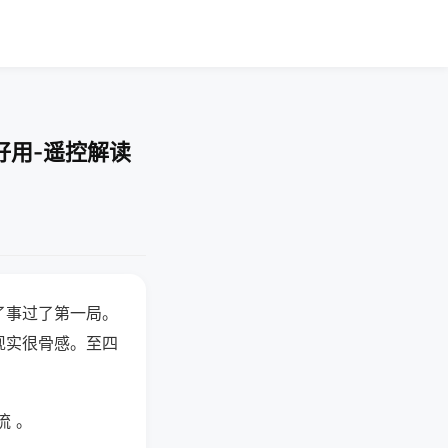
好用-遥控解读
了事过了第一局。
现实很骨感。至四
流 。