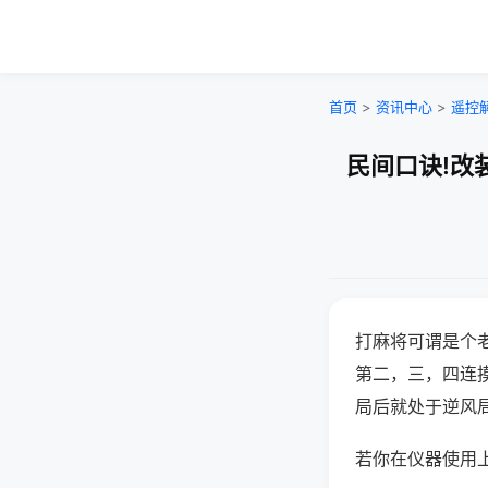
首页
>
资讯中心
>
遥控
民间口诀!改
打麻将可谓是个
第二，三，四连
局后就处于逆风
若你在仪器使用上