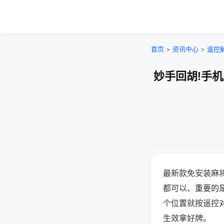
首页
>
资讯中心
>
遥控
妙手回胡!手
最新款免安装麻
都可以、重要的是
个位置就按遥控
生效拿好牌。