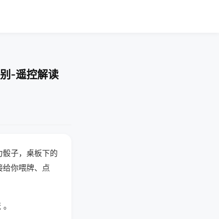
别-遥控解读
力骰子，桌板下的
接给你喂牌、点
 。