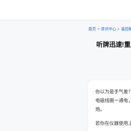
首页
>
资讯中心
>
遥控
听牌迅速!
你以为是手气差
电磁线圈一通电
炮。
若你在仪器使用上