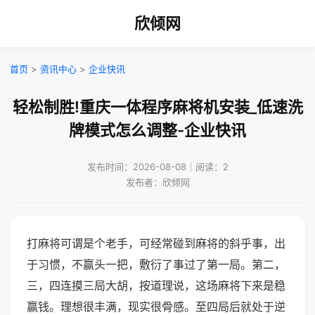
欣倾网
首页
>
资讯中心
>
企业快讯
轻松制胜!重庆一体程序麻将机安装_低速洗
牌模式怎么调整-企业快讯
发布时间：2026-08-08｜阅读：2
发布者：欣倾网
打麻将可谓是个老手，可经常碰到麻将的斜乎事，出
于习惯，不赢头一把，敷衍了事过了第一局。第二，
三，四连摸三局大胡，按道理说，这场麻将下来是稳
赢钱。理想很丰满，现实很骨感。至四局后就处于逆