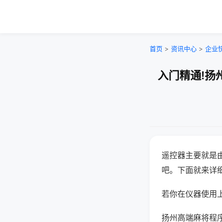
首页
>
资讯中心
>
企业
入门精通!扬
遥控器主要就是
吧。下面就来详
若你在仪器使用上
扬州高端麻将程