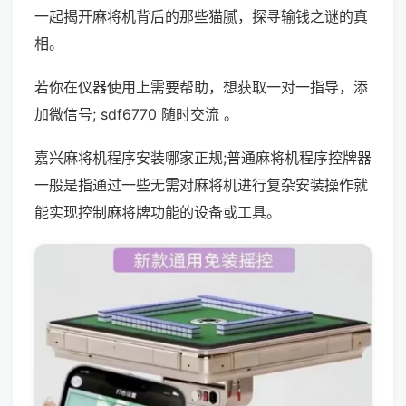
一起揭开麻将机背后的那些猫腻，探寻输钱之谜的真
相。
若你在仪器使用上需要帮助，想获取一对一指导，添
加微信号; sdf6770 随时交流 。
嘉兴麻将机程序安装哪家正规;普通麻将机程序控牌器
一般是指通过一些无需对麻将机进行复杂安装操作就
能实现控制麻将牌功能的设备或工具。