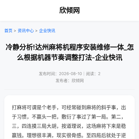
欣倾网
首页
>
资讯中心
>
企业快讯
冷静分析!达州麻将机程序安装维修一体_怎
么根据机器节奏调整打法-企业快讯
发布时间：2026-08-10｜阅读：2
发布者：欣倾网
打麻将可谓是个老手，可经常碰到麻将的斜乎事，出
于习惯，不赢头一把，敷衍了事过了第一局。第二，
三，四连摸三局大胡，按道理说，这场麻将下来是稳
赢钱。理想很丰满，现实很骨感。至四局后就处于逆