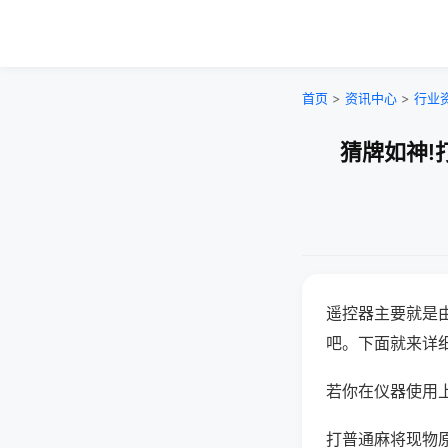
首页
>
资讯中心
>
行业
猜牌如神!
遥控器主要就是
吧。下面就来详
若你在仪器使用上
打普通麻将现物