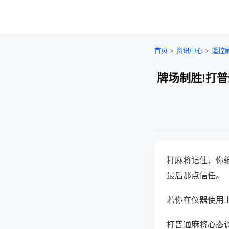
首页
>
资讯中心
>
遥控
牌场制胜!打
打麻将记住，你
最后那点信任。
若你在仪器使用上
打普通麻将心态