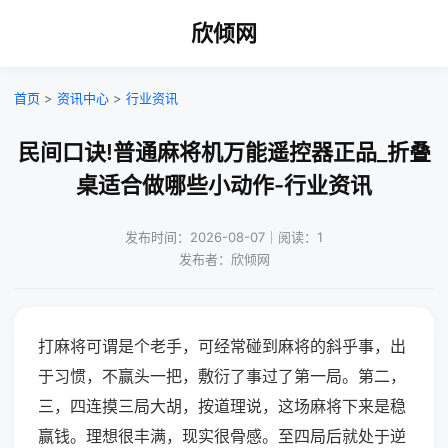
欣倾网
首页
>
资讯中心
>
行业资讯
民间口诀!普通麻将机万能遥控器正品_折叠
桌适合做哪些小动作-行业资讯
发布时间：2026-08-07｜阅读：1
发布者：欣倾网
打麻将可谓是个老手，可经常碰到麻将的斜乎事，出
于习惯，不赢头一把，敷衍了事过了第一局。第二，
三，四连摸三局大胡，按道理说，这场麻将下来是稳
赢钱。理想很丰满，现实很骨感。至四局后就处于逆